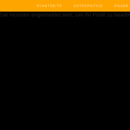
STARTSEITE
OSTEOPATHIE
PAARE
Sie müssen angemeldet sein, um Ihr Profil zu bearbe